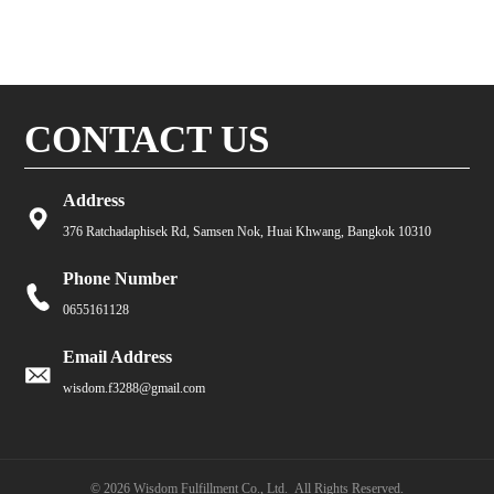
CONTACT US
Address
376 Ratchadaphisek Rd, Samsen Nok, Huai Khwang, Bangkok 10310
Phone Number
0655161128
Email Address
wisdom.f3288@gmail.com
© 2026 Wisdom Fulfillment Co., Ltd. All Rights Reserved.